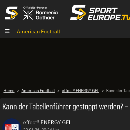
Zum Inhalt
American Football
Home
American Football
effect® ENERGY GFL
Kann der Tab
Kann der Tabellenführer gestoppt werden? – 
effect® ENERGY GFL
20.06.26, 20:24 Uhr