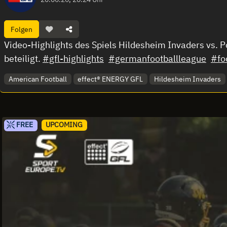
Folgen
Video-Highlights des Spiels Hildesheim Invaders vs. 
beteiligt.
#gfl-highlights
#germanfootballleague
#fo
American Football
effect® ENERGY GFL
Hildesheim Invaders
FREE
UPCOMING