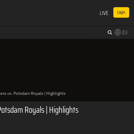
LIVE
Login
DE
×
Switch to English?
rs vs. Potsdam Royals | Highlights
otsdam Royals | Highlights