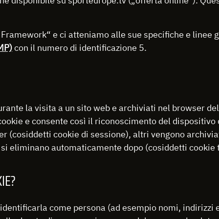
ine disponibile su sporteurope.tv („offerta online“). Ques
amework“ e ci atteniamo alle sue specifiche e linee guid
MP)
con il numero di identificazione 5.
durante la visita a un sito web e archiviati nel browser de
cookie e consente così il riconoscimento del dispositivo
(cosiddetti cookie di sessione), altri vengono archiviat
 si eliminano automaticamente dopo (cosiddetti cookie
KIE?
entificarla come persona (ad esempio nomi, indirizzi e-m