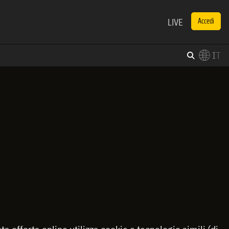
LIVE
Accedi
IT
×
Switch to English?