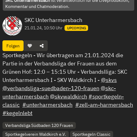
SKC Unterharmersbach
ist verantwortlich für die Liveproduktion,
Kommentar und Chatmoderation.
SKC Unterharmersbach
21.01.24, 10:50 Uhr
UPCOMING
Folgen
Sportkegeln - Wir übertragen am 21.01.2024 die
Partie in der Verbandsliga der Frauen aus dem
Grünen Hof: 12:0 – 15:15 Uhr - Verbandslliga: SKC
Unterharmersbach I - SKV Waldkirch I -
@skvs
@verbandsliga-suedbaden-120-frauen
@skc-
unterharmersbach
@skvwaldkirch
#sportkegeln-
classic
#unterharmersbach
#zell-am-harmersbach
#kegelnlebt
Verbandsliga Südbaden 120 Frauen
Sportkegelverein Waldkirch e.V.
Sportkegeln Classic