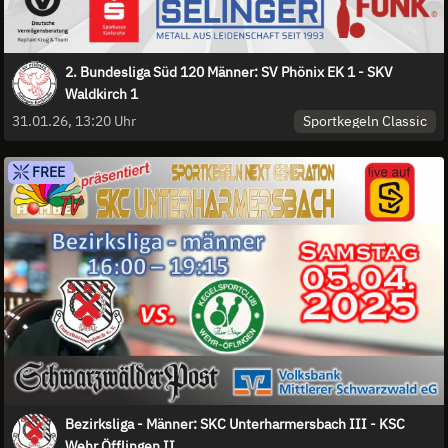
2. Bundesliga Süd 120 Männer: SV Phönix EK 1 - SKV
Waldkirch 1
Sportkegeln Classic
31.01.26, 13:20 Uhr
FREE
Bezirksliga - Männer: SKC Unterharmersbach III - KSC
Wehr Öfflingen II