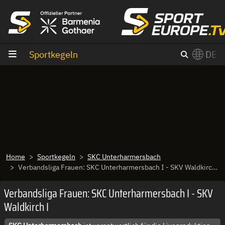
Zum Inhalt
Sportkegeln
DE
×
Switch to English?
Home
Sportkegeln
SKC Unterharmersbach
Verbandsliga Frauen: SKC Unterharmersbach I - SKV Waldkirch I
Verbandsliga Frauen: SKC Unterharmersbach I - SKV
Waldkirch I