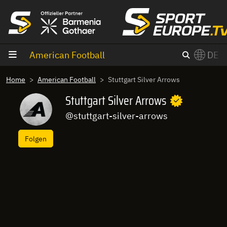
Zum Inhalt
American Football
DE
×
Home
American Football
Stuttgart Silver Arrows
Switch to English?
Stuttgart Silver Arrows
@stuttgart-silver-arrows
Folgen