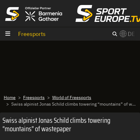
Zum Inhalt
Freesports
DE
×
Switch to English?
Home
Freesports
World of Freesports
Swiss alpinist Jonas Schild climbs towering “mountains” of wastepaper
Swiss alpinist Jonas Schild climbs towering
“mountains” of wastepaper