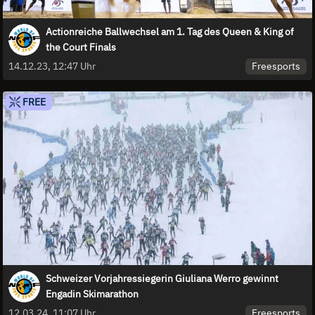
Actionreiche Ballwechsel am 1. Tag des Queen & King of
the Court Finals
Freesports
14.12.23, 12:47 Uhr
FREE
Schweizer Vorjahressiegerin Giuliana Werro gewinnt
Engadin Skimarathon
Freesports
12.03.24, 11:07 Uhr