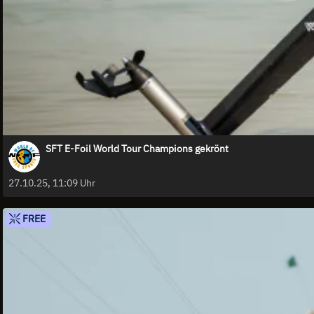
SFT E-Foil World Tour Champions gekrönt
27.10.25, 11:09 Uhr
FREE