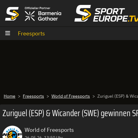
Zum Inhalt
Freesports
Home
Freesports
World of Freesports
Zuriguel (ESP) & Wic
Zuriguel (ESP) & Wicander (SWE) gewinnen SFT
World of Freesports
26.05.26, 13:50 Uhr