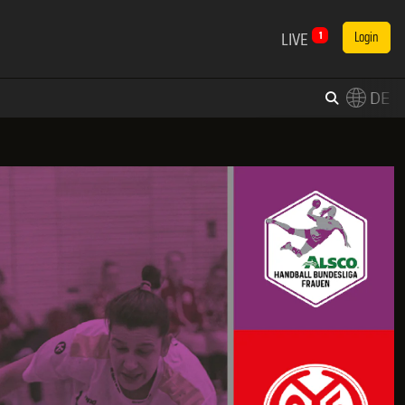
LIVE
1
Login
DE
×
Switch to English?