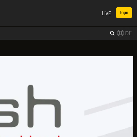
LIVE
Login
DE
×
Switch to English?