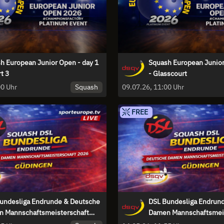
h European Junior Open - day 1
Squash European Junior
t 3
- Glasscourt
Squash
09.07.26, 11:00 Uhr
09.07.26, 11:00 Uhr
FREE
undesliga Endrunde & Deutsche
DSL Bundesliga Endrun
 Mannschaftsmeisterschaft
Damen Mannschaftsmeis
2026