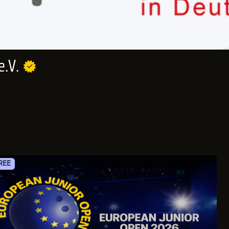
e.V.
REE