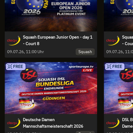
Squash European Junior Open - day 1
Squas
- Court 8
- Cour
Squash
09.07.26, 11:00 Uhr
FREE
FREE
Deutsche Damen
DSL B
Mannschaftsmeisterschaft 2026
Damen
2026