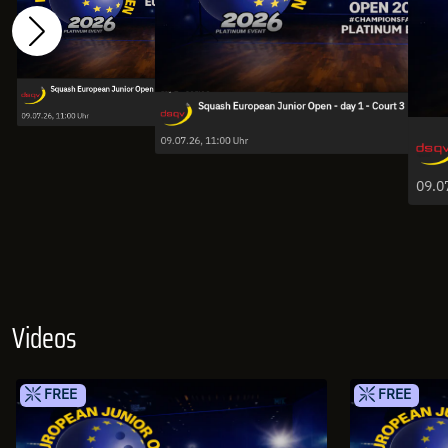
Squash European Junior Open - day 1 - Court 8
Squash European Junior Open - day 1 - Court 3
Squash
09.07.26, 11:00 Uhr
S
09.07.26, 11:00 Uhr
Videos
FREE
FREE