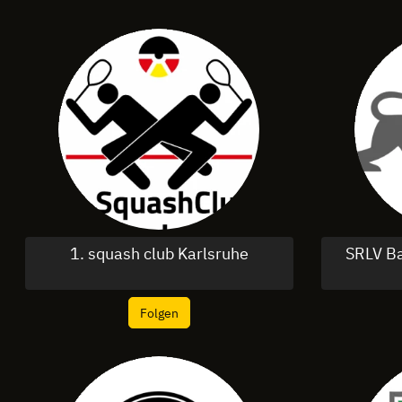
1. squash club Karlsruhe
SRLV B
Folgen