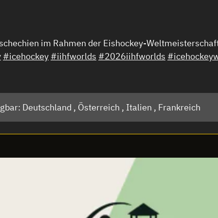
s. Tschechien im Rahmen der Eishockey-Weltmeistersch
y
#icehockey
#iihfworlds
#2026iihfworlds
#icehockey
ügbar:
Deutschland ,
Österreich ,
Italien ,
Frankreich