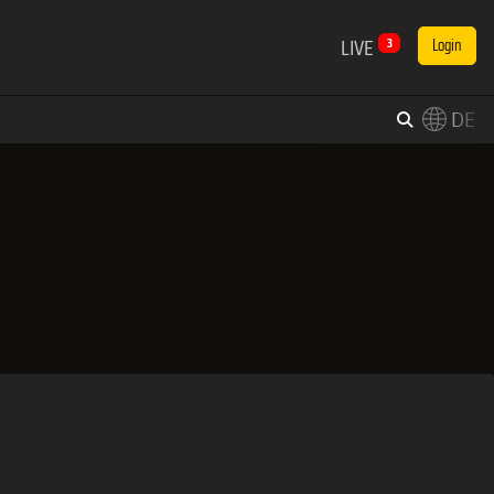
LIVE
3
Login
DE
×
Switch to English?