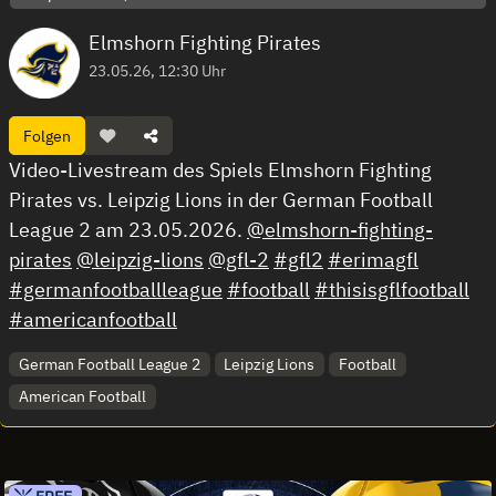
Elmshorn Fighting Pirates
23.05.26, 12:30 Uhr
Folgen
Video-Livestream des Spiels Elmshorn Fighting
Pirates vs. Leipzig Lions in der German Football
League 2 am 23.05.2026.
@elmshorn-fighting-
pirates
@leipzig-lions
@gfl-2
#gfl2
#erimagfl
#germanfootballleague
#football
#thisisgflfootball
#americanfootball
German Football League 2
Leipzig Lions
Football
American Football