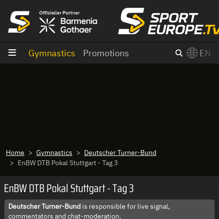
goto content
Gymnastics
Promotions
EN
Home
Gymnastics
Deutscher Turner-Bund
EnBW DTB Pokal Stuttgart - Tag 3
EnBW DTB Pokal Stuttgart - Tag 3
Deutscher Turner-Bund
is responsible for live signal,
commentators and chat-moderation.