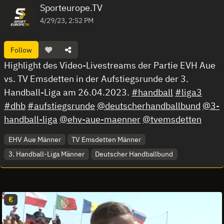
Sporteurope.TV
4/29/23, 2:52 PM
Follow
Highlight des Video-Livestreams der Partie EVH Aue
vs. TV Emsdetten in der Aufstiegsrunde der 3.
Handball-Liga am 26.04.2023.
#handball
#liga3
#dhb
#aufstiegsrunde
@deutscherhandballbund
@3-
handball-liga
@ehv-aue-maenner
@tvemsdetten
EHV Aue Männer
TV Emsdetten Männer
3. Handball-Liga Männer
Deutscher Handballbund
€