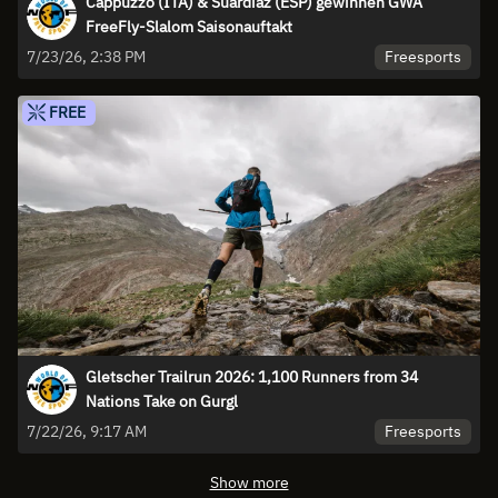
Cappuzzo (ITA) & Suardiaz (ESP) gewinnen GWA
FreeFly-Slalom Saisonauftakt
Freesports
7/23/26, 2:38 PM
FREE
Gletscher Trailrun 2026: 1,100 Runners from 34
Nations Take on Gurgl
Freesports
7/22/26, 9:17 AM
Show more