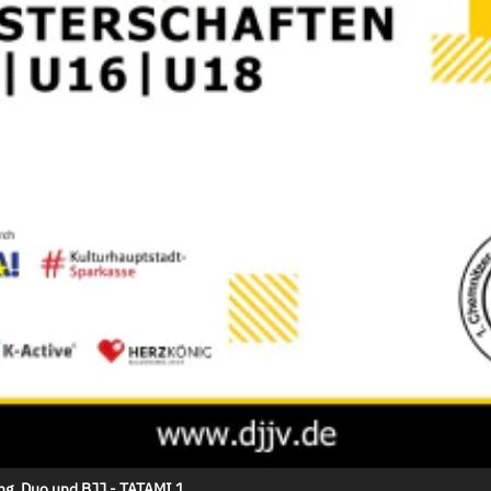
g, Duo und BJJ - TATAMI 1