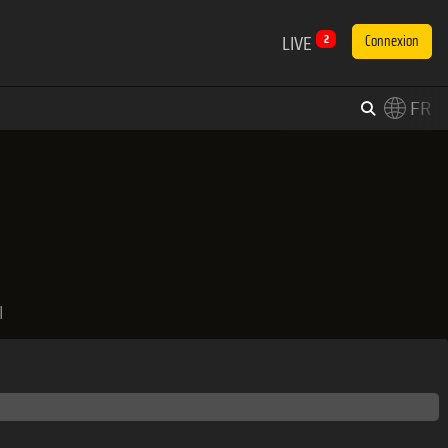
LIVE
2
Connexion
FR
×
Switch to English?
|