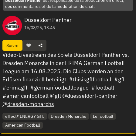
Düsseldorf Panther
est responsable de la production en direct,
des commentaires et de la modération du chat.
Düsseldorf Panther
16/08/25, 13:45
Suivre
Video-Livestream des Spiels Düsseldorf Panther vs.
Dresden Monarchs in der ERIMA German Football
League am 16.08.2025. Die Clubs werden an den
Erlösen finanziell beteiligt.
#thisisgflfootball
#gfl
#erimagfl
#germanfootballleague
#football
#americanfootball
@gfl
@duesseldorf-panther
@dresden-monarchs
effect® ENERGY GFL
Dresden Monarchs
Le football
American Football