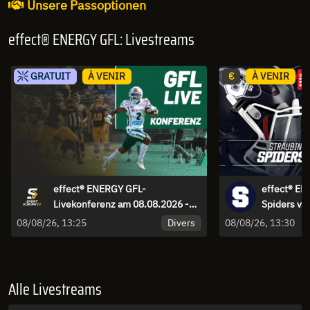
Unsere Passoptionen
effect® ENERGY GFL: Livestreams
GRATUIT
À VENIR
€
À VENIR
effect® ENERGY GFL-
effect® EN
Livekonferenz am 08.08.2026 -
Spiders vs
kommentiert von Constantin
Divers
08/08/26, 13:25
08/08/26, 13:30
Eckner und Carsten Spengemann
Alle Livestreams