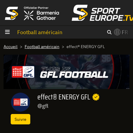
Aller au contenu
Football américain
FR
×
Accueil
Football américain
effect® ENERGY GFL
Switch to English?
effect® ENERGY GFL
@gfl
Suivre