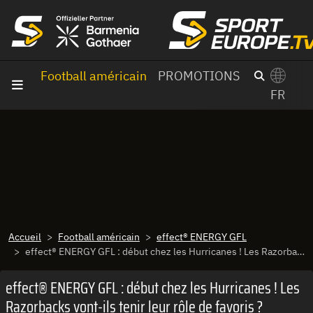
Aller au contenu
Football américain
PROMOTIONS
FR
×
Switch to English?
Accueil
Football américain
effect® ENERGY GFL
effect® ENERGY GFL : début chez les Hurricanes ! Les Razorbacks vont-ils tenir leur rôle de favoris ?
effect® ENERGY GFL : début chez les Hurricanes ! Les
Razorbacks vont-ils tenir leur rôle de favoris ?