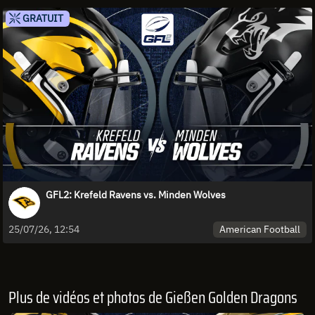
GRATUIT
GFL2: Krefeld Ravens vs. Minden Wolves
American Football
25/07/26, 12:54
Plus de vidéos et photos de Gießen Golden Dragons