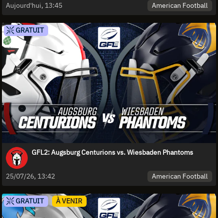
American Football
Aujourd'hui, 13:45
GRATUIT
GFL2: Augsburg Centurions vs. Wiesbaden Phantoms
American Football
25/07/26, 13:42
GRATUIT
À VENIR