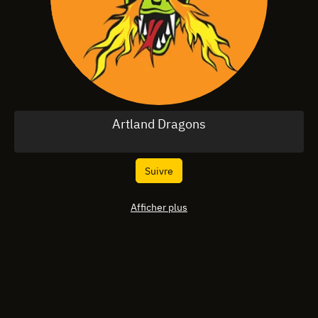
Artland Dragons
Suivre
Afficher plus