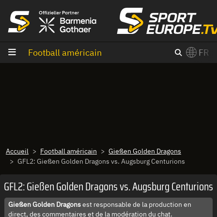
Aller au contenu
Football américain
FR
×
Switch to English?
Accueil
Football américain
Gießen Golden Dragons
GFL2: Gießen Golden Dragons vs. Augsburg Centurions
GFL2: Gießen Golden Dragons vs. Augsburg Centurions
Gießen Golden Dragons
est responsable de la production en
direct, des commentaires et de la modération du chat.