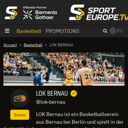
Aller au contenu
Basketball
PROMOTIONS
FR
×
Accueil
Basketball
LOK BERNAU
Switch to English?
LOK BERNAU
@lok-bernau
LOK Bernau ist ein Basketballverein
Suivre
aus Bernau bei Berlin und spielt in der