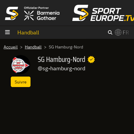
Aller au contenu
Handball
FR
×
Accueil
Handball
SG Hamburg-Nord
Switch to English?
SG Hamburg-Nord
@sg-hamburg-nord
Suivre