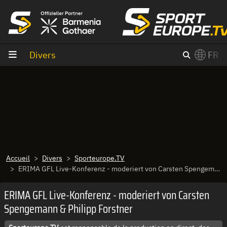
Aller au contenu
Divers
FR
×
Switch to English?
Accueil
Divers
Sporteurope.TV
ERIMA GFL Live-Konferenz - moderiert von Carsten Spengemann & Philipp Forstner
ERIMA GFL Live-Konferenz - moderiert von Carsten
Spengemann & Philipp Forstner