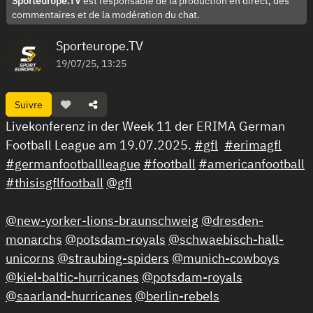
Sporteurope.TV
est responsable de la production en direct, des
commentaires et de la modération du chat.
Sporteurope.TV
19/07/25, 13:25
Suivre
Livekonferenz in der Week 11 der ERIMA German
Football League am 19.07.2025.
#gfl
#erimagfl
#germanfootballleague
#football
#americanfootball
#thisisgflfootball
@gfl
@new-yorker-lions-braunschweig
@dresden-
monarchs
@potsdam-royals
@schwaebisch-hall-
unicorns
@straubing-spiders
@munich-cowboys
@kiel-baltic-hurricanes
@potsdam-royals
@saarland-hurricanes
@berlin-rebels