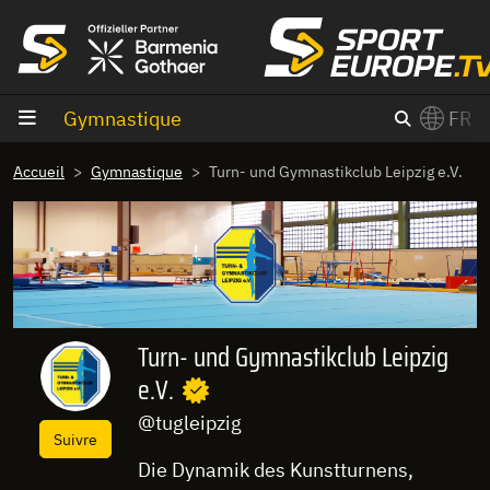
Aller au contenu
Gymnastique
FR
×
Accueil
Gymnastique
Turn- und Gymnastikclub Leipzig e.V.
Switch to English?
Turn- und Gymnastikclub Leipzig
e.V.
@tugleipzig
Suivre
Die Dynamik des Kunstturnens,