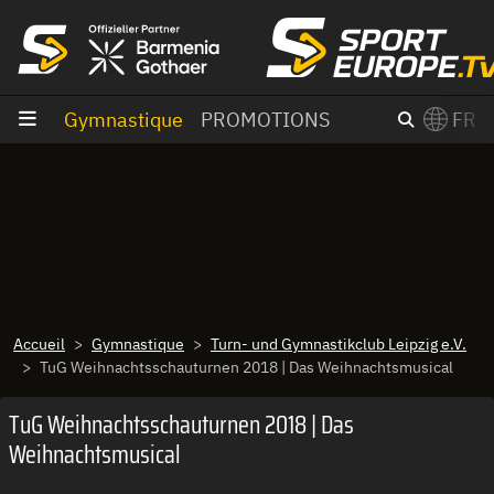
Aller au contenu
Gymnastique
PROMOTIONS
FR
×
Switch to English?
Accueil
Gymnastique
Turn- und Gymnastikclub Leipzig e.V.
TuG Weihnachtsschauturnen 2018 | Das Weihnachtsmusical
TuG Weihnachtsschauturnen 2018 | Das
Weihnachtsmusical