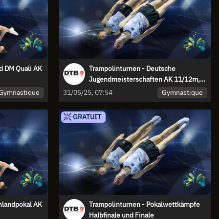
d DM Quali AK
Trampolinturnen - Deutsche
Jugendmeisterschaften AK 11/12m,
AK 13/14w, AK 15/16m
Gymnastique
Gymnastique
31/05/25, 07:54
GRATUIT
hlandpokal AK
Trampolinturnen - Pokalwettkämpfe
Halbfinale und Finale