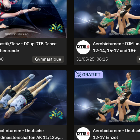
stik/Tanz - DCup DTB Dance
Aerobicturnen - DJM un
chenrunde
12-14, 15-17 und 18+
Gymnastique
30
31/05/25, 08:15
GRATUIT
olinturnen - Deutsche
Aerobicturnen - Deutsc
dmeisterschaften AK 11/12w,
12-17 Einzel