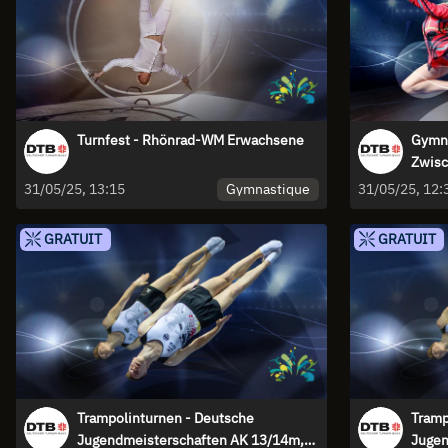
Turnfest - Rhönrad-WM Erwachsene
Gymna
Zwis
Gymnastique
31/05/25, 13:15
31/05/25, 12:
GRATUIT
GRATUIT
Trampolinturnen - Deutsche
Tramp
Jugendmeisterschaften AK 13/14m,
Jugen