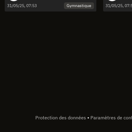
AK 15/16w, AK 17-21m
AK 1
Gymnastique
31/05/25, 07:53
31/05/25, 07:
•
Protection des données
Paramètres de conf