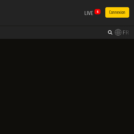
LIVE
6
Connexion
FR
×
Switch to English?