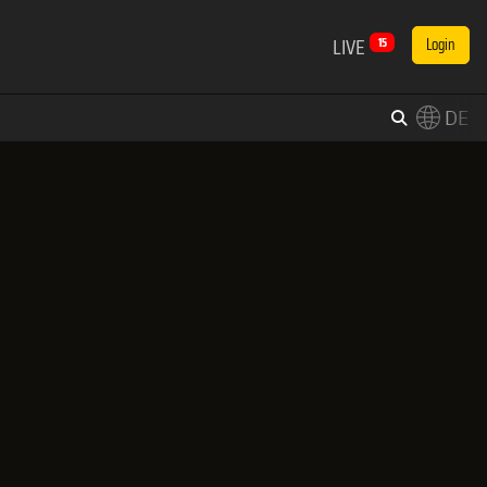
LIVE
15
Login
DE
×
Switch to English?