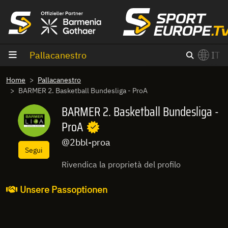
Vai al contenuto
Pallacanestro
IT
×
Home
Pallacanestro
Switch to English?
BARMER 2. Basketball Bundesliga - ProA
BARMER 2. Basketball Bundesliga -
ProA
@2bbl-proa
Segui
Rivendica la proprietà del profilo
Unsere Passoptionen