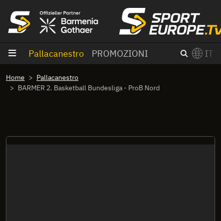
Vai al contenuto
Pallacanestro
PROMOZIONI
IT
×
Home
Pallacanestro
Switch to English?
BARMER 2. Basketball Bundesliga - ProB Nord