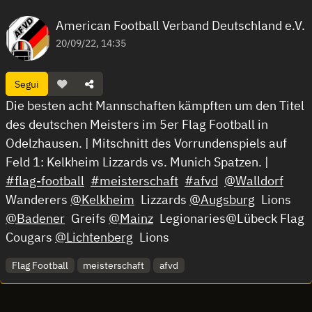
American Football Verband Deutschland e.V.
20/09/22, 14:35
Segui
Die besten acht Mannschaften kämpften um den Titel
des deutschen Meisters im 5er Flag Football in
Odelzhausen. | Mitschnitt des Vorrundenspiels auf
Feld 1: Kelkheim Lizzards vs. Munich Spatzen. |
#flag-football
#meisterschaft
#afvd
@Walldorf
Wanderers
@Kelkheim
Lizzards
@Augsburg
Lions
@Badener
Greifs
@Mainz
Legionaries@L übeck Flag
Cougars
@Lichtenberg
Lions
Flag Football
meisterschaft
afvd