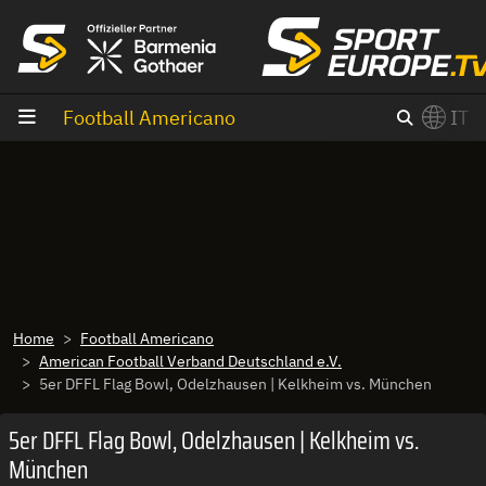
Vai al contenuto
Football Americano
IT
×
Switch to English?
Home
Football Americano
American Football Verband Deutschland e.V.
5er DFFL Flag Bowl, Odelzhausen | Kelkheim vs. München
5er DFFL Flag Bowl, Odelzhausen | Kelkheim vs.
München