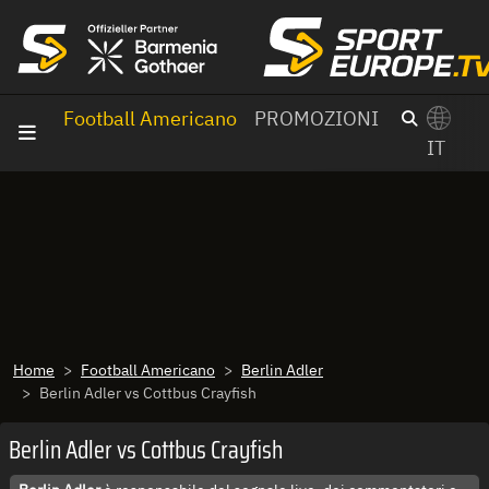
Vai al contenuto
Football Americano
PROMOZIONI
IT
×
Switch to English?
Home
Football Americano
Berlin Adler
Berlin Adler vs Cottbus Crayfish
Berlin Adler vs Cottbus Crayfish