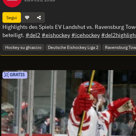
Segui
Highlights des Spiels EV Landshut vs. Ravensburg Tow
beteiligt.
#del2
#eishockey
#icehockey
#del2highligh
Hockey su ghiaccio
Deutsche Eishockey Liga 2
Ravensburg Tow
GRATIS