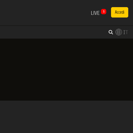
LIVE
1
Accedi
IT
×
Switch to English?