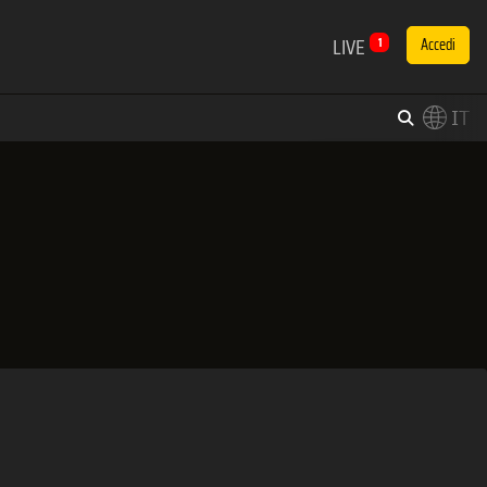
LIVE
1
Accedi
IT
×
Switch to English?