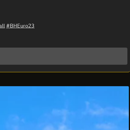
ll
#BHEuro23