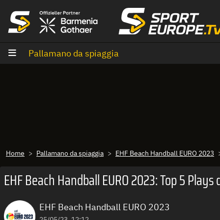
Vai al contenuto
Pallamano da spiaggia
Home
Pallamano da spiaggia
EHF Beach Handball EURO 2023
EHF Beach Handball EURO 2023: Top 5 Plays d
EHF Beach Handball EURO 2023
25/05/23, 12:12