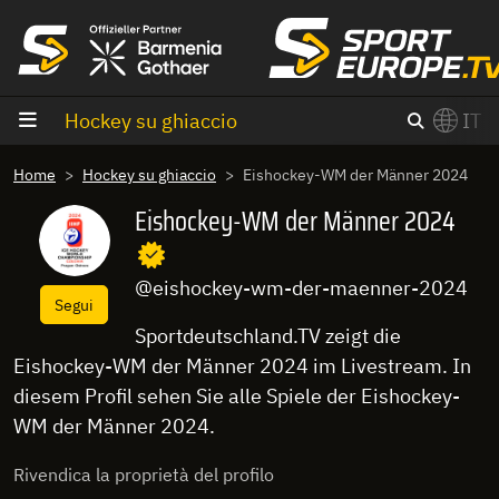
Vai al contenuto
Hockey su ghiaccio
IT
×
Home
Hockey su ghiaccio
Eishockey-WM der Männer 2024
Switch to English?
Eishockey-WM der Männer 2024
@eishockey-wm-der-maenner-2024
Segui
Sportdeutschland.TV zeigt die
Eishockey-WM der Männer 2024 im Livestream. In
diesem Profil sehen Sie alle Spiele der Eishockey-
WM der Männer 2024.
Rivendica la proprietà del profilo