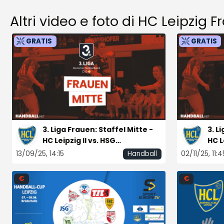
Altri video e foto di HC Leipzig F
GRATIS
GRATIS
3. Liga Frauen: Staffel Mitte -
3. L
HC Leipzig II vs. HSG
HC Le
Bensheim/Auerbach II
13/09/25, 14:15
02/11/25, 11:4
Handball
€
€