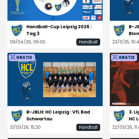
Handball-Cup Leipzig 2026 :
B-JB
Tag 3
Blo
09/04/26, 06:00
23/11/25, 10:
Handball
GRATIS
GRATIS
B-JBLH: HC Leipzig : VfL Bad
3. L
Schwartau
HC L
Lei
21/03/26, 15:20
22/03/26, 11
Handball