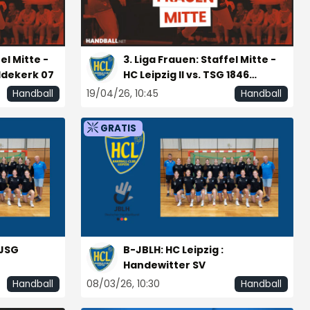
GRATIS
el Mitte -
3. Liga Frauen: Staffel Mitte -
Aldekerk 07
HC Leipzig II vs. TSG 1846
Mainz-Bretzenheim
19/04/26, 10:45
Handball
Handball
GRATIS
2. HBF: TSG 1846 Mainz-
Bretzenheim vs. HC Leipzig
17/05/25, 17:15
Handball
€
 JSG
B-JBLH: HC Leipzig :
Handewitter SV
08/03/26, 10:30
Handball
Handball