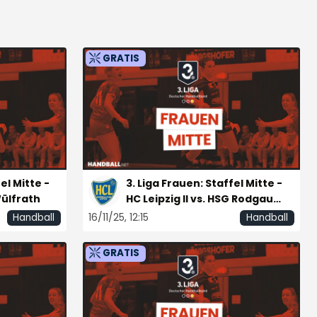
GRATIS
Final4 A-Jugend - Halbfinaltag
24/05/25, 10:45
Handball
GRATIS
el Mitte -
3. Liga Frauen: Staffel Mitte -
Wülfrath
HC Leipzig II vs. HSG Rodgau
Nieder-Roden
16/11/25, 12:15
Handball
Handball
GRATIS
JBLH wB Vorrunde 3: HSG
Blomberg-Lippe vs. HC Leipzig
27/09/25, 13:30
Handball