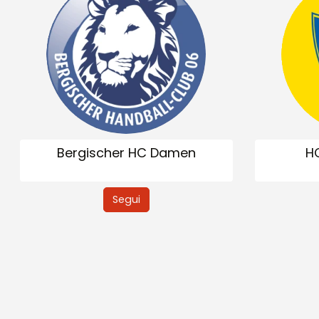
Bergischer HC Damen
HC
Segui