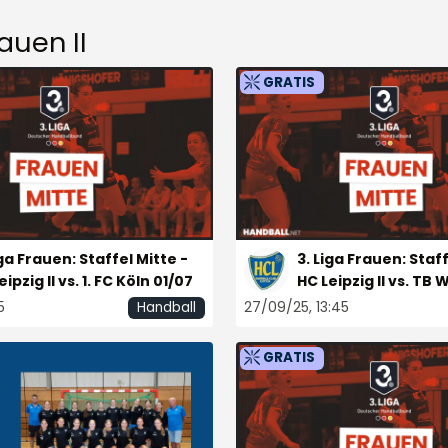
rauen II
GRATIS
iga Frauen: Staffel Mitte -
3. Liga Frauen: Staff
ipzig II vs. 1. FC Köln 01/07
HC Leipzig II vs. TB 
5
27/09/25, 13:45
Handball
GRATIS