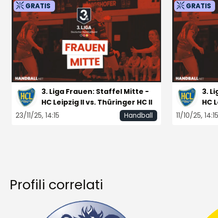
GRATIS
GRATIS
3. Liga Frauen: Staffel Mitte -
3. L
HC Leipzig II vs. Thüringer HC II
HC L
Rec
23/11/25, 14:15
11/10/25, 14:1
Handball
Profili correlati