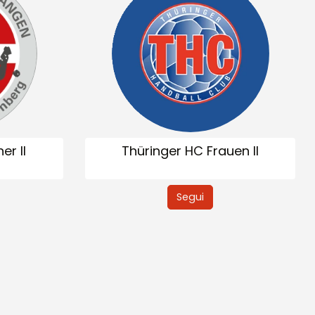
Hannover-Badenstedt
12/12/26, 17:00
Handball
GRATIS
er II
Thüringer HC Frauen II
3. Liga Frauen: Staffel Mitte -
Segui
HC Leipzig II vs. TSG 1893
Leihgestern
22/03/26, 11:45
Handball