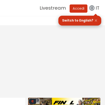
Livestream
IT
Accedi
×
Switch to English?
€