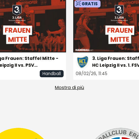
GRATIS
iga Frauen: Staffel Mitte -
3. Liga Frauen: Staff
eipzig II vs. PSV
HC Leipzig II vs. 1. FS
klinghausen
5
08/02/26, 11:45
Handball
Mostra di più