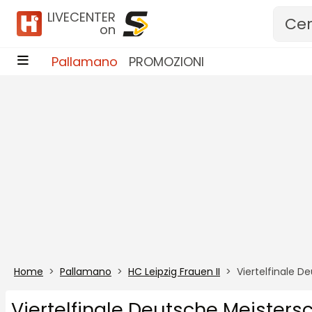
Vai al contenuto
LIVECENTER
on
Pallamano
PROMOZIONI
Home
Pallamano
HC Leipzig Frauen II
Viertelfinale D
Viertelfinale Deutsche Meistersc