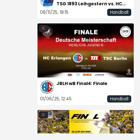
TSG 1893 Leihgestern vs. HC
Leipzig II
08/11/25, 18:15
Handball
€
JBLH wB Final4: Finale
01/06/25, 12:45
Handball
€