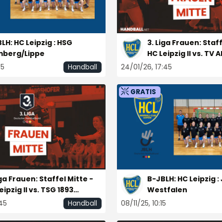
LH: HC Leipzig : HSG
3. Liga Frauen: Staff
mberg/Lippe
HC Leipzig II vs. TV 
45
24/01/26, 17:45
Handball
GRATIS
iga Frauen: Staffel Mitte -
B-JBLH: HC Leipzig :
eipzig II vs. TSG 1893
Westfalen
hgestern
:45
08/11/25, 10:15
Handball