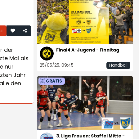
ui
r der
Final4 A-Jugend - Finaltag
zte Mal als
25/05/25, 09:45
Handball
e nur
tzten Jahr
GRATIS
alle den
3. Liga Frauen: Staffel Mitte -