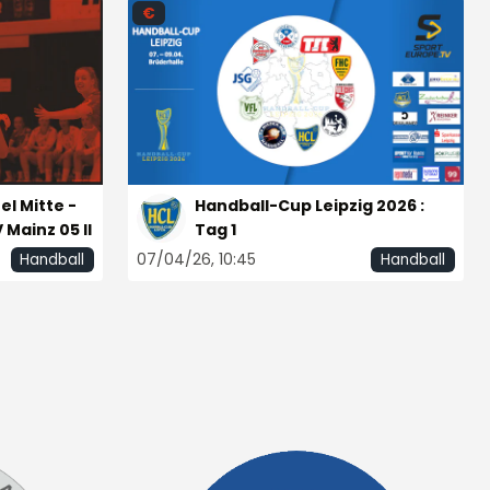
€
Handball-Cup Leipzig 2026 :
Tag 3
09/04/26, 06:00
Handball
€
el Mitte -
Handball-Cup Leipzig 2026 :
V Mainz 05 II
Tag 1
07/04/26, 10:45
Handball
Handball
DM wJA Viertelfinale Rückspiel:
HC Leipzig vs. Buxtehuder SV
04/05/25, 10:50
Handball
GRATIS
IN ARRIVO
B-JBLH: HC Leipzig : TV