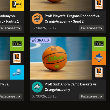
cademy vs.
ProB Playoffs: Dragons Rhöndorf vs.
 - Partita 1
OrangeAcademy - Spiel 2
Pallacanestro
Pallacanestro
17/04/26, 17:12
GRATIS
my vs.
ProB Süd: Ahorn Camp Baskets vs.
OrangeAcademy
Pallacanestro
Pallacanestro
07/03/26, 18:15