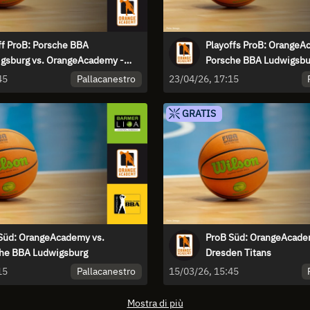
ff ProB: Porsche BBA
Playoffs ProB: OrangeA
gsburg vs. OrangeAcademy -
Porsche BBA Ludwigsburg
a 2
Pallacanestro
45
23/04/26, 17:15
GRATIS
Süd: OrangeAcademy vs.
ProB Süd: OrangeAcade
he BBA Ludwigsburg
Dresden Titans
Pallacanestro
15
15/03/26, 15:45
Mostra di più