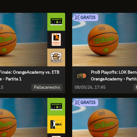
GRATIS
Finale: OrangeAcademy vs. ETB
ProB Playoffs: LOK Bern
 - Partita 1
OrangeAcademy - Partit
Pallacanestro
15
08/05/26, 17:45
GRATIS