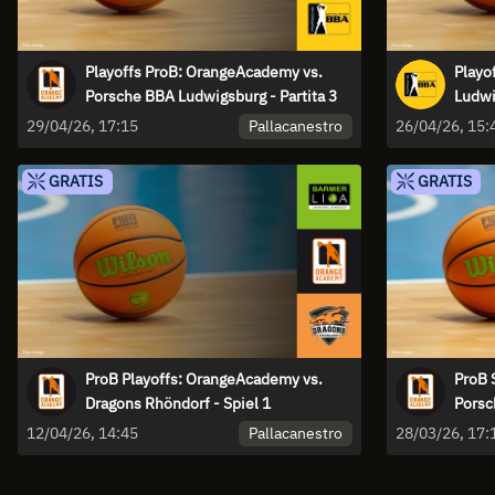
Playoffs ProB: OrangeAcademy vs.
Playo
Porsche BBA Ludwigsburg - Partita 3
Ludwi
Partit
Pallacanestro
29/04/26, 17:15
26/04/26, 15:
GRATIS
GRATIS
ProB Playoffs: OrangeAcademy vs.
ProB 
Dragons Rhöndorf - Spiel 1
Porsc
Pallacanestro
12/04/26, 14:45
28/03/26, 17: