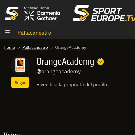
Vai al contenuto
Pallacanestro
Home
Pallacanestro
OrangeAcademy
OrangeAcademy
@orangeacademy
Segui
Rivendica la proprietà del profilo