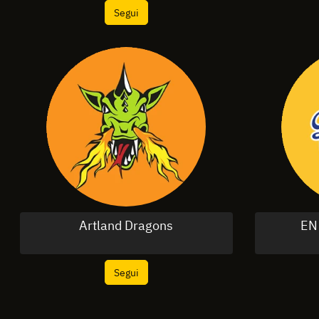
Segui
Artland Dragons
EN
Segui