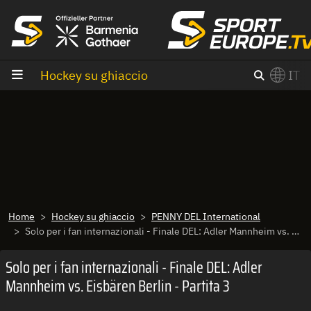
Vai al contenuto
Hockey su ghiaccio
IT
×
Switch to English?
Home
Hockey su ghiaccio
PENNY DEL International
Solo per i fan internazionali - Finale DEL: Adler Mannheim vs. Eisbären Berlin - Partita 3
Solo per i fan internazionali - Finale DEL: Adler
Mannheim vs. Eisbären Berlin - Partita 3