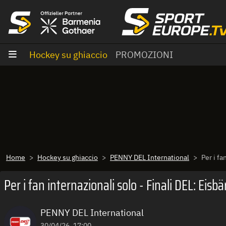
Vai al contenuto
Hockey su ghiaccio
PROMOZIONI
Home
Hockey su ghiaccio
PENNY DEL International
Per i fa
Per i fan internazionali solo - Finali DEL: Eis
PENNY DEL International
30/04/26, 17:00