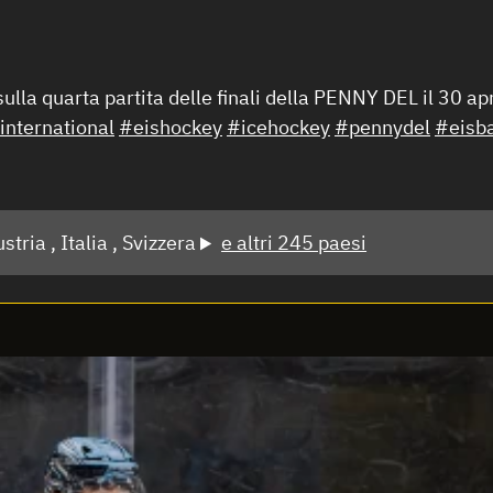
lla quarta partita delle finali della PENNY DEL il 30 apr
international
#eishockey
#icehockey
#pennydel
#eisba
stria ,
Italia ,
Svizzera
e altri 245 paesi