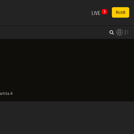
LIVE
1
Accedi
IT
×
Switch to English?
artita 4