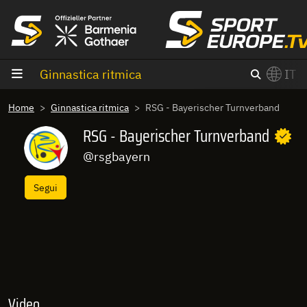
Vai al contenuto
Ginnastica ritmica
IT
×
Home
Ginnastica ritmica
RSG - Bayerischer Turnverband
Switch to English?
RSG - Bayerischer Turnverband
@rsgbayern
Segui
Video