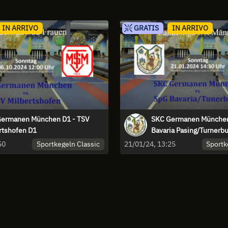
IN ARRIVO
GRATIS
IN ARRIVO
ermanen München D1 - TSV
SKC Germanen München
rtshofen D1
Bavaria Pasing/Turnerb
Sportkegeln Classic
Sportk
50
21/01/24, 13:25