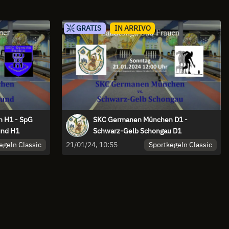
GRATIS
IN ARRIVO
 H1 - SpG
SKC Germanen München D1 -
und H1
Schwarz-Gelb Schongau D1
egeln Classic
Sportkegeln Classic
21/01/24, 10:55