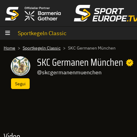
Vai al contenuto
Sportkegeln Classic
Home
Sportkegeln Classic
SKC Germanen München
SKC Germanen München
@skcgermanenmuenchen
Segui
Video