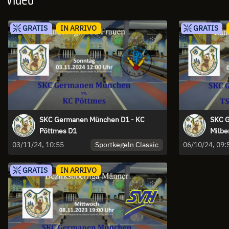
GRATIS
IN ARRIVO
GRATIS
SKC Germanen München D1 - KC
SKC G
Pöttmes D1
Milbe
Sportkegeln Classic
03/11/24, 10:55
06/10/24, 09:
GRATIS
IN ARRIVO