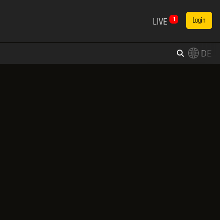
LIVE
1
Login
DE
×
Switch to English?