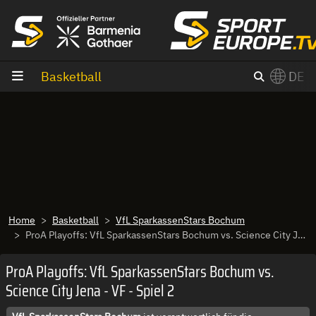
Zum Inhalt
Basketball
DE
×
Switch to English?
Home
Basketball
VfL SparkassenStars Bochum
ProA Playoffs: VfL SparkassenStars Bochum vs. Science City Jena - VF - Spiel 2
ProA Playoffs: VfL SparkassenStars Bochum vs.
Science City Jena - VF - Spiel 2