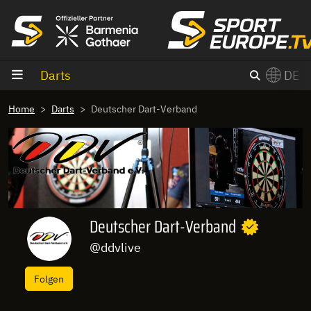
Zum Inhalt
Darts
DE
×
Home
Darts
Deutscher Dart-Verband
Switch to English?
Deutscher Dart-Verband
@ddvlive
Folgen