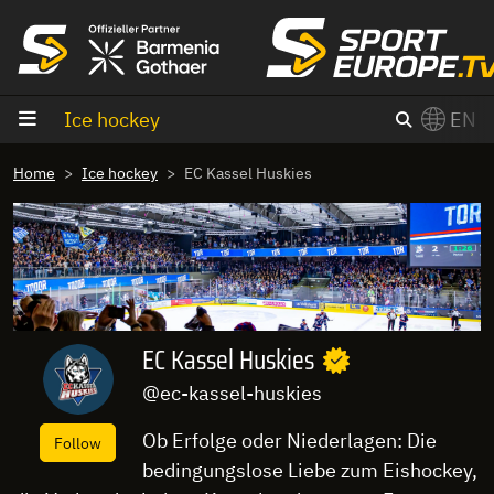
goto content
Ice hockey
EN
Home
Ice hockey
EC Kassel Huskies
EC Kassel Huskies
@ec-kassel-huskies
Ob Erfolge oder Niederlagen: Die
Follow
bedingungslose Liebe zum Eishockey,