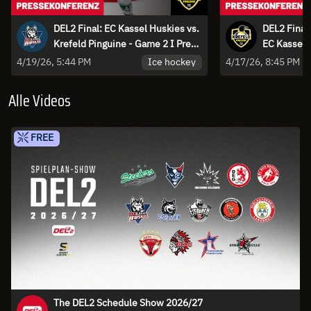
DEL2 Final: EC Kassel Huskies vs.
DEL2 Final:
Krefeld Pinguine - Game 2 I Press
EC Kassel 
Conference
Press Conf
Ice hockey
4/19/26, 5:44 PM
4/17/26, 8:45 PM
Alle Videos
FREE
The DEL2 Schedule Show 2026/27