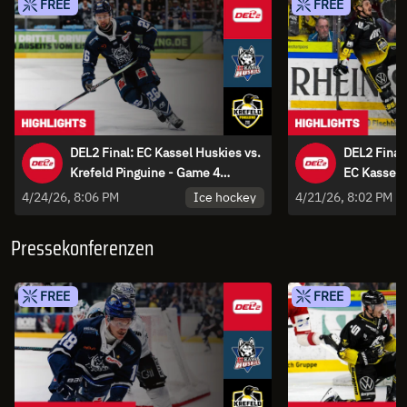
FREE
FREE
DEL2 Final: EC Kassel Huskies vs.
DEL2 Final:
Krefeld Pinguine - Game 4
EC Kassel 
Highlights
Highlights
Ice hockey
4/24/26, 8:06 PM
4/21/26, 8:02 PM
Pressekonferenzen
FREE
FREE