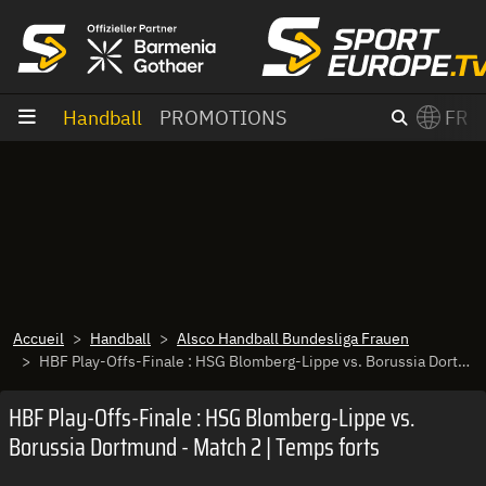
Aller au contenu
Handball
PROMOTIONS
FR
×
Switch to English?
Accueil
Handball
Alsco Handball Bundesliga Frauen
HBF Play-Offs-Finale : HSG Blomberg-Lippe vs. Borussia Dortmund - Match 2 | Temps forts
HBF Play-Offs-Finale : HSG Blomberg-Lippe vs.
Borussia Dortmund - Match 2 | Temps forts