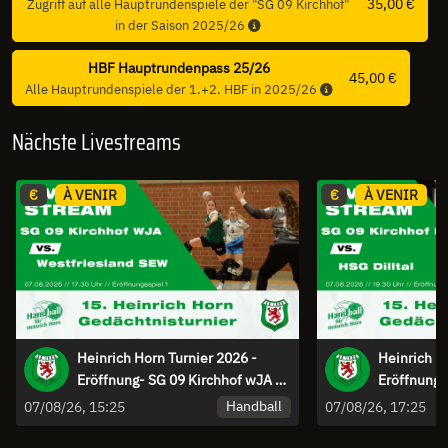
35,00 €
Zugriff auf alle Hauptrundenspiele der "SG 09 Kirchhof"
in der Saison 2025/26
HBF Hauptrundenpass 25/26
45,00 €
Alle Hauptrundenspiele der 1.+2. HBF in 2025/26
Nächste Livestreams
€
À VENIR
€
À VENIR
Heinrich Horn Turnier 2026 -
Heinrich H
Eröffnung- SG 09 Kirchhof wJA -
Eröffnung 
SEW Westfriesland
Kirchhof - 
Handball
07/08/26, 15:25
07/08/26, 17:25