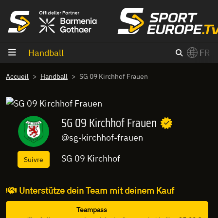
Aller au contenu
Handball
FR
×
Accueil
Handball
SG 09 Kirchhof Frauen
Switch to English?
SG 09 Kirchhof Frauen
@sg-kirchhof-frauen
SG 09 Kirchhof
Suivre
Unterstütze dein Team mit deinem Kauf
Teampass