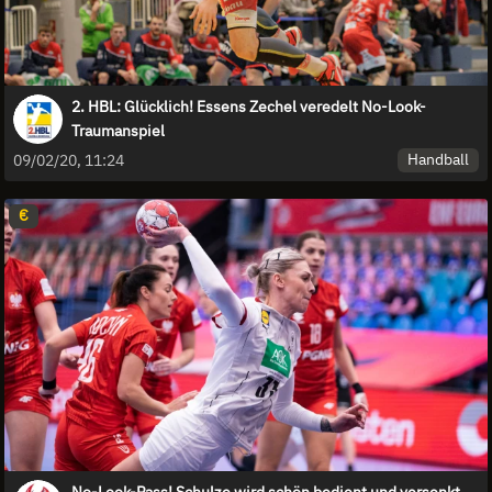
2. HBL: Glücklich! Essens Zechel veredelt No-Look-
Traumanspiel
Handball
09/02/20, 11:24
€
No-Look-Pass! Schulze wird schön bedient und versenkt