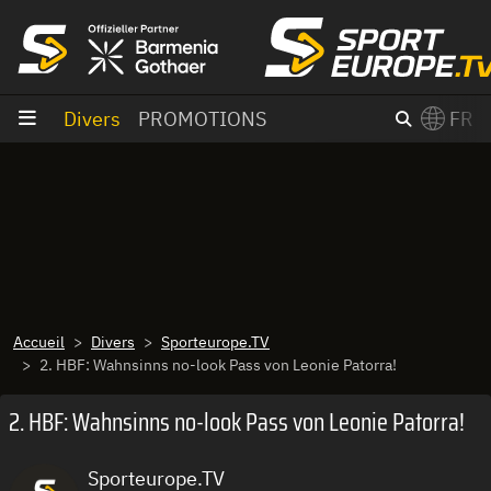
Aller au contenu
Divers
PROMOTIONS
FR
×
Switch to English?
Accueil
Divers
Sporteurope.TV
2. HBF: Wahnsinns no-look Pass von Leonie Patorra!
2. HBF: Wahnsinns no-look Pass von Leonie Patorra!
Sporteurope.TV