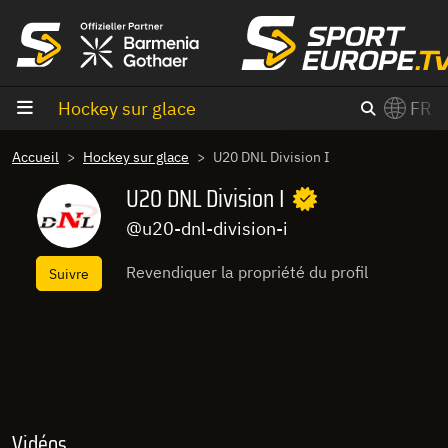
Aller au contenu
Hockey sur glace
FR
×
Accueil
Hockey sur glace
U20 DNL Division I
Switch to English?
U20 DNL Division I
@u20-dnl-division-i
Revendiquer la propriété du profil
Suivre
Vidéos