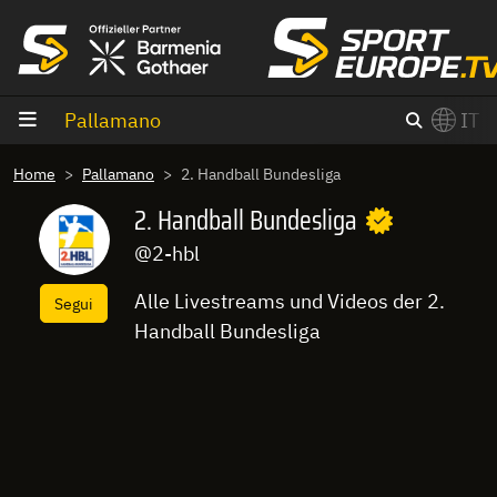
Vai al contenuto
Pallamano
IT
×
Home
Pallamano
2. Handball Bundesliga
Switch to English?
2. Handball Bundesliga
@2-hbl
Alle Livestreams und Videos der 2.
Segui
Handball Bundesliga