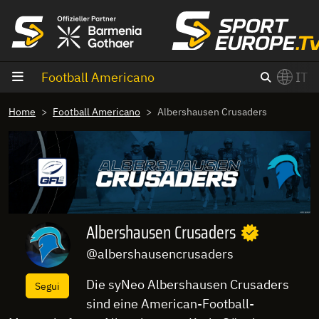
Vai al contenuto
Football Americano
IT
×
Home
Football Americano
Albershausen Crusaders
Switch to English?
Albershausen Crusaders
@albershausencrusaders
Die syNeo Albershausen Crusaders
Segui
sind eine American-Football-