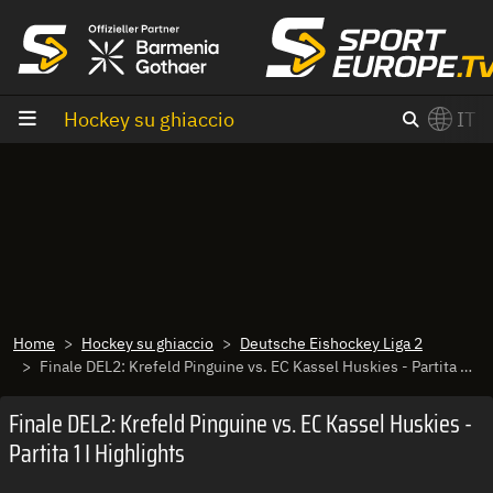
Vai al contenuto
Hockey su ghiaccio
IT
×
Switch to English?
Home
Hockey su ghiaccio
Deutsche Eishockey Liga 2
Finale DEL2: Krefeld Pinguine vs. EC Kassel Huskies - Partita 1 I Highlights
Finale DEL2: Krefeld Pinguine vs. EC Kassel Huskies -
Partita 1 I Highlights