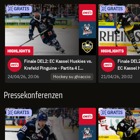
GRATIS
GRATIS
Finale DEL2: EC Kassel Huskies vs.
Finale DEL2
Krefeld Pinguine - Partita 4 I
EC Kassel H
Highlights
Highlights
Hockey su ghiaccio
24/04/26, 20:06
21/04/26, 20:02
Pressekonferenzen
GRATIS
GRATIS