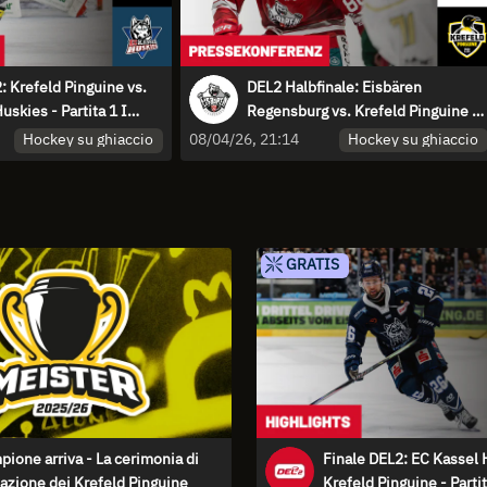
: Krefeld Pinguine vs.
DEL2 Halbfinale: Eisbären
uskies - Partita 1 I
Regensburg vs. Krefeld Pinguine -
 stampa
Spiel 4 I Pressekonferenz
Hockey su ghiaccio
Hockey su ghiaccio
08/04/26, 21:14
GRATIS
pione arriva - La cerimonia di
Finale DEL2: EC Kassel 
azione dei Krefeld Pinguine
Krefeld Pinguine - Partit