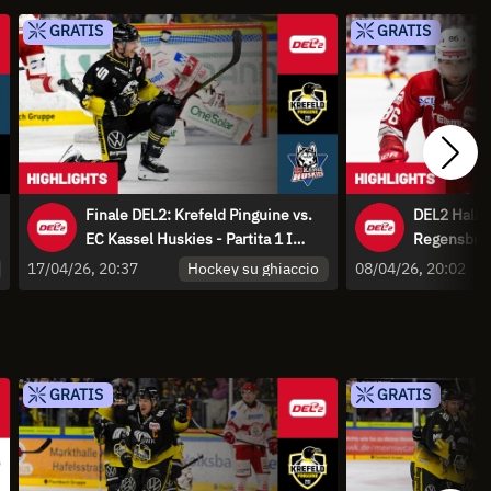
GRATIS
GRATIS
Finale DEL2: Krefeld Pinguine vs.
DEL2 Halbf
EC Kassel Huskies - Partita 1 I
Regensburg
Highlights
Spiel 4 I H
Hockey su ghiaccio
17/04/26, 20:37
08/04/26, 20:02
GRATIS
GRATIS