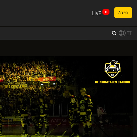
LIVE
18
Accedi
IT
×
Switch to English?