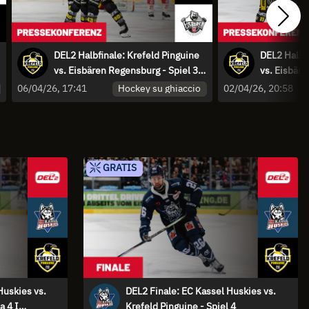
DEL2 Halbfinale: Krefeld Pinguine
DEL2 Halbfi
vs. Eisbären Regensburg - Spiel 3 I
vs. Eisbäre
Pressekonferenz
Pressekon
Hockey su ghiaccio
06/04/26, 17:41
02/04/26, 20:58
GRATIS
Huskies vs.
DEL2 Finale: EC Kassel Huskies vs.
a 4 I
Krefeld Pinguine - Spiel 4