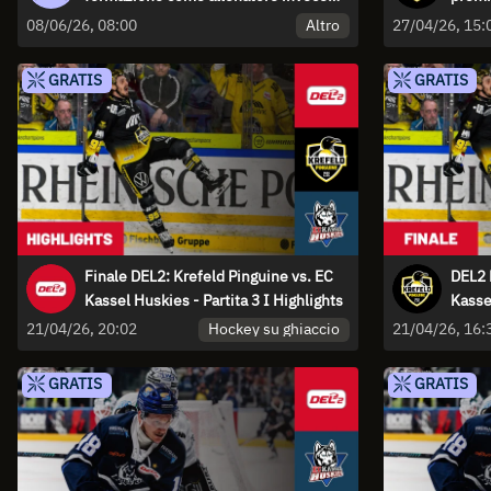
che sui tacchi e sull'influenza della
Altro
08/06/26, 08:00
27/04/26, 15:
sua cugina
GRATIS
GRATIS
Finale DEL2: Krefeld Pinguine vs. EC
DEL2 
Kassel Huskies - Partita 3 I Highlights
Kasse
Hockey su ghiaccio
21/04/26, 20:02
21/04/26, 16:
GRATIS
GRATIS