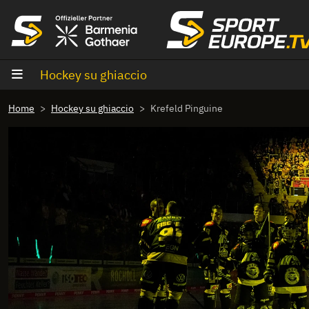
Vai al contenuto
Hockey su ghiaccio
Home
Hockey su ghiaccio
Krefeld Pinguine