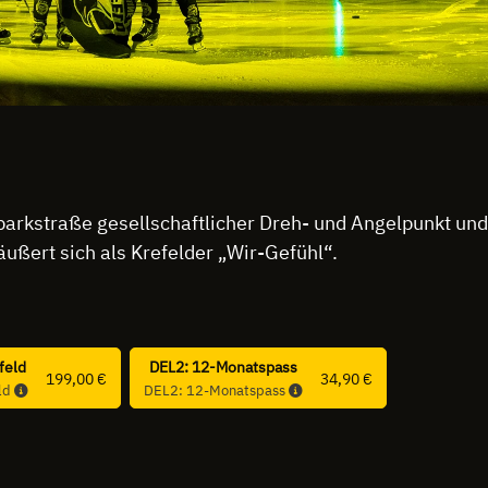
parkstraße gesellschaftlicher Dreh- und Angelpunkt und 
äußert sich als Krefelder „Wir-Gefühl“.
feld
DEL2: 12-Monatspass
199,00 €
34,90 €
ld
DEL2: 12-Monatspass