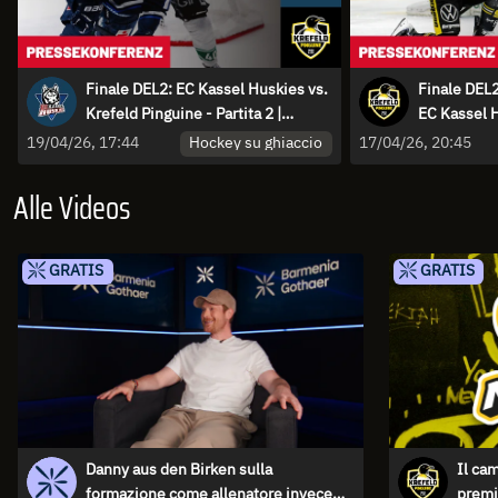
Finale DEL2: EC Kassel Huskies vs.
Finale DEL2
Krefeld Pinguine - Partita 2 |
EC Kassel H
Conferenza stampa
Conferenza
Hockey su ghiaccio
19/04/26, 17:44
17/04/26, 20:45
Alle Videos
GRATIS
GRATIS
Danny aus den Birken sulla
Il cam
formazione come allenatore invece
premi